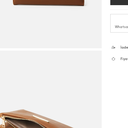
Whatsap
İad
Fiya