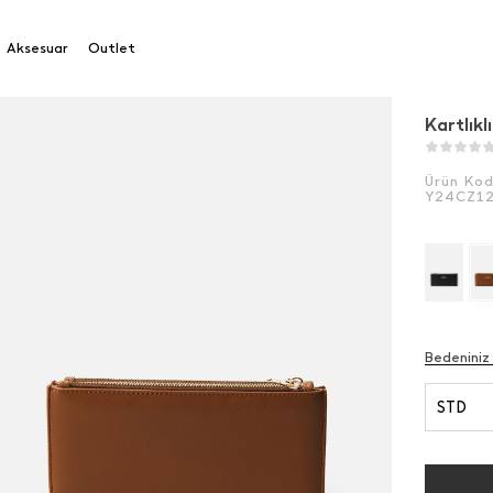
klı Büyük Cüzdan
Aksesuar
Outlet
Kartlık
Ürün Ko
Y24CZ1
Bedeniniz
STD