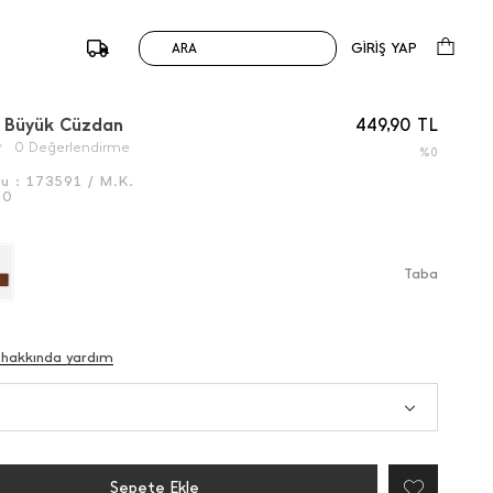
GİRİŞ YAP
ARA
/
Önceki
Sonraki
lı Büyük Cüzdan
449,90
TL
0 Değerlendirme
%0
du :
173591 / M.K.
20
Taba
 hakkında yardım
Sepete Ekle