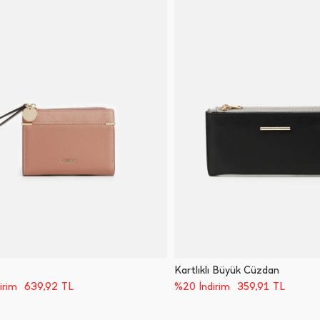
Kartlıklı Büyük Cüzdan
639,92
TL
359,91
TL
irim
%20 İndirim