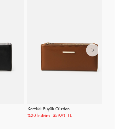
Kartlıklı Büyük Cüzdan
Fermuar
359,91
TL
%20 İndirim
%20 İnd