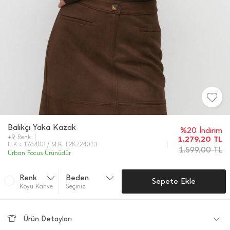
Balıkçı Yaka Kazak
%20 İndirim
+9 Renk
1.279,20
TL
Ü.K : 176403 / M.K. F2KZ24013
1.599,00
TL
Urban Focus Ürünüdür
Renk
Beden
Sepete Ekle
Koyu Kahve
Seçiniz
Ürün Detayları