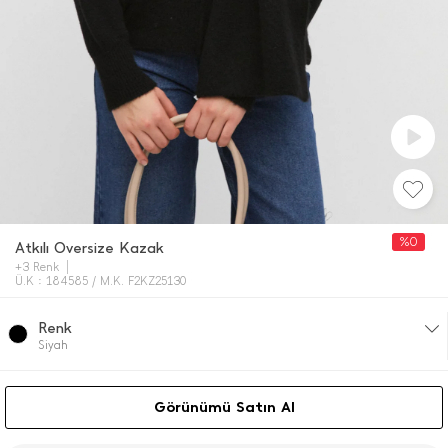
%0
Atkılı Oversize Kazak
+3 Renk
Ü.K : 184585 / M.K. F2KZ25130
Renk
Si̇yah
Görünümü Satın Al