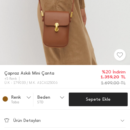
%20 İndirim
Çapraz Askılı Mini Çanta
1.359,20
TL
+5 Renk
1.699,00
TL
Ü.K : 179033 / M.K. A1CA125006
Renk
Beden
Sepete Ekle
Taba
STD
Ürün Detayları