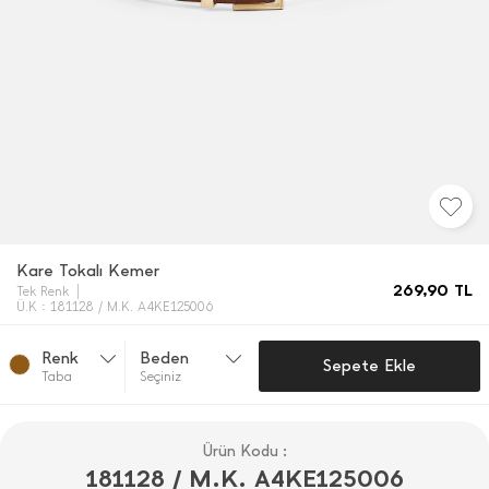
Kare Tokalı Kemer
269,90
TL
Tek Renk
Ü.K : 181128 / M.K. A4KE125006
Renk
Beden
Sepete Ekle
Taba
Seçiniz
Ürün Kodu :
181128 / M.K. A4KE125006