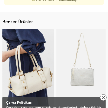
Benzer Ürünler
Çerez Politikası
Çerezler,
e-chima.com
sitesini ve hizmetlerimizi daha etkin bir