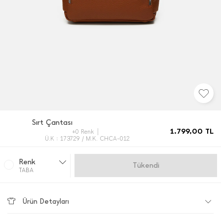
Sırt Çantası
1.799,00
TL
+0 Renk
Ü.K : 173729 / M.K. CHCA-012
Renk
Gelince Haber Ver
TABA
Ürün Detayları