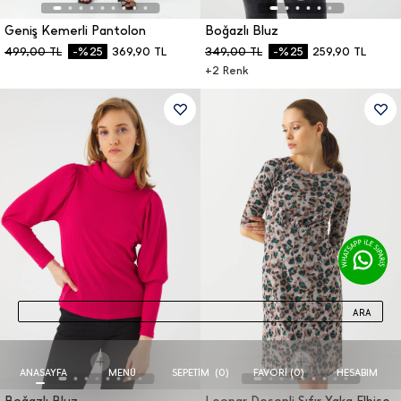
Geniş Kemerli Pantolon
Boğazlı Bluz
499,00
TL
-%25
369,90
TL
349,00
TL
-%25
259,90
TL
+
2
Renk
ARA
ANASAYFA
MENÜ
FAVORI (
0
)
HESABIM
SEPETIM
(
0
)